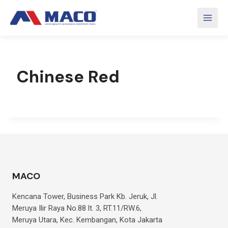
Skip
to
content
Chinese Red
MACO
Kencana Tower, Business Park Kb. Jeruk, Jl.
Meruya Ilir Raya No.88 lt. 3, RT.11/RW.6,
Meruya Utara, Kec. Kembangan, Kota Jakarta