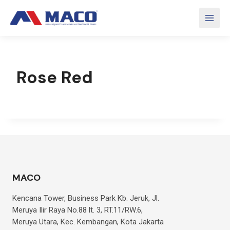
Skip
to
content
Rose Red
MACO
Kencana Tower, Business Park Kb. Jeruk, Jl.
Meruya Ilir Raya No.88 lt. 3, RT.11/RW.6,
Meruya Utara, Kec. Kembangan, Kota Jakarta