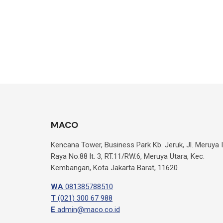
MACO
Kencana Tower, Business Park Kb. Jeruk, Jl. Meruya Il
Raya No.88 lt. 3, RT.11/RW.6, Meruya Utara, Kec.
Kembangan, Kota Jakarta Barat, 11620
WA
081385788510
T
(021) 300 67 988
E
admin@maco.co.id